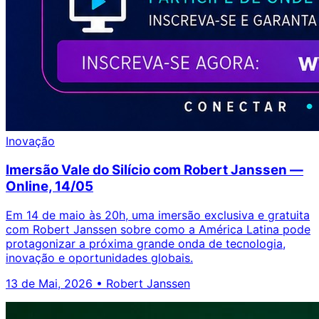
Inovação
Imersão Vale do Silício com Robert Janssen —
Online, 14/05
Em 14 de maio às 20h, uma imersão exclusiva e gratuita
com Robert Janssen sobre como a América Latina pode
protagonizar a próxima grande onda de tecnologia,
inovação e oportunidades globais.
13 de Mai, 2026
•
Robert Janssen