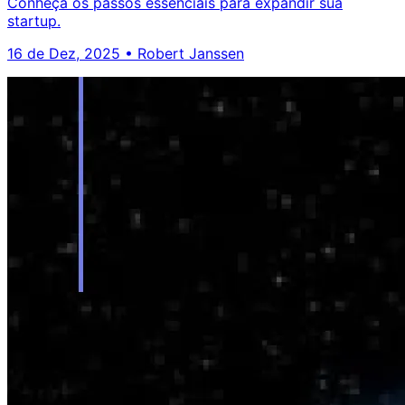
Conheça os passos essenciais para expandir sua
startup.
16 de Dez, 2025
•
Robert Janssen