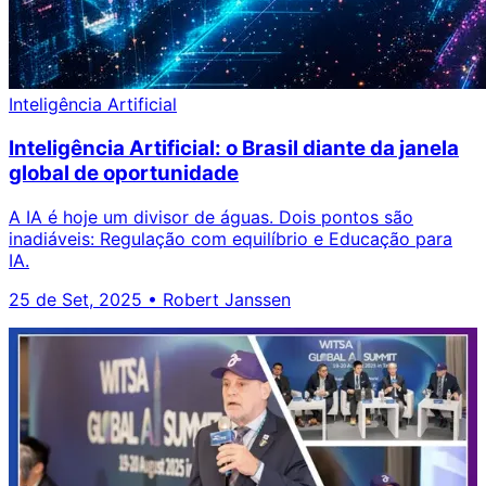
Inteligência Artificial
Inteligência Artificial: o Brasil diante da janela
global de oportunidade
A IA é hoje um divisor de águas. Dois pontos são
inadiáveis: Regulação com equilíbrio e Educação para
IA.
25 de Set, 2025
•
Robert Janssen