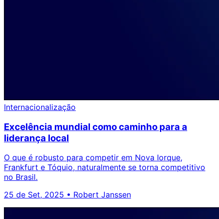
Internacionalização
Excelência mundial como caminho para a
liderança local
O que é robusto para competir em Nova Iorque,
Frankfurt e Tóquio, naturalmente se torna competitivo
no Brasil.
25 de Set, 2025
•
Robert Janssen