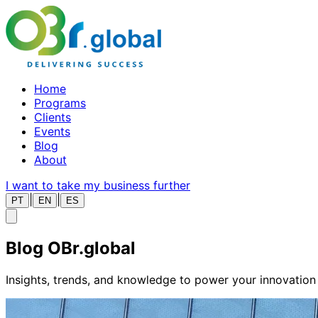
Home
Programs
Clients
Events
Blog
About
I want to take my business further
|
|
PT
EN
ES
Blog
OBr.global
Insights, trends, and knowledge to power your innovation 