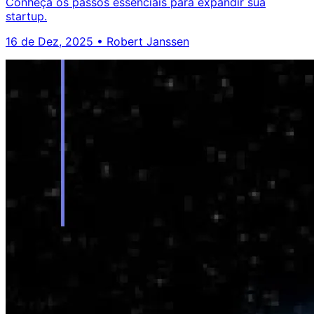
Conheça os passos essenciais para expandir sua
startup.
16 de Dez, 2025
•
Robert Janssen