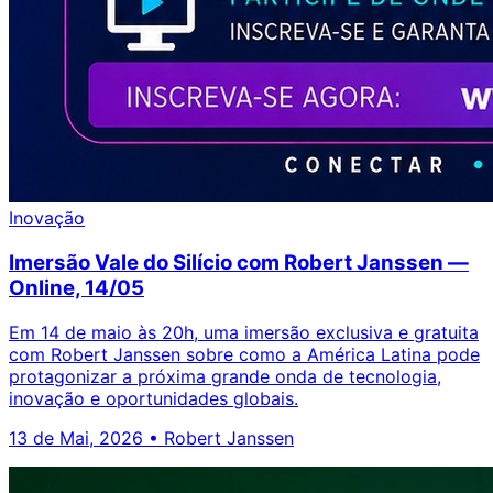
Inovação
Imersão Vale do Silício com Robert Janssen —
Online, 14/05
Em 14 de maio às 20h, uma imersão exclusiva e gratuita
com Robert Janssen sobre como a América Latina pode
protagonizar a próxima grande onda de tecnologia,
inovação e oportunidades globais.
13 de Mai, 2026
•
Robert Janssen