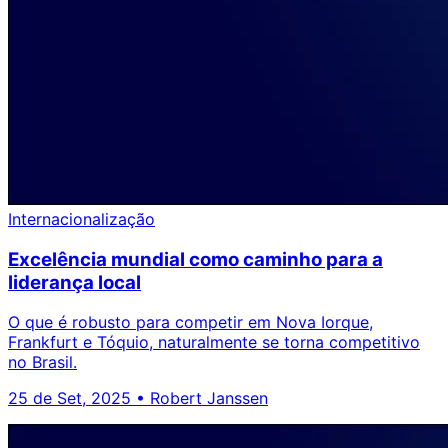
Internacionalização
Excelência mundial como caminho para a
liderança local
O que é robusto para competir em Nova Iorque,
Frankfurt e Tóquio, naturalmente se torna competitivo
no Brasil.
25 de Set, 2025
•
Robert Janssen