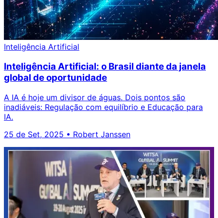
Inteligência Artificial
Inteligência Artificial: o Brasil diante da janela
global de oportunidade
A IA é hoje um divisor de águas. Dois pontos são
inadiáveis: Regulação com equilíbrio e Educação para
IA.
25 de Set, 2025
•
Robert Janssen